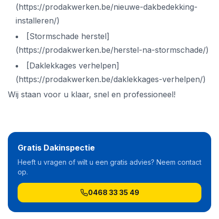
(https://prodakwerken.be/nieuwe-dakbedekking-
installeren/)
[Stormschade herstel]
(https://prodakwerken.be/herstel-na-stormschade/)
[Daklekkages verhelpen]
(https://prodakwerken.be/daklekkages-verhelpen/)
Wij staan voor u klaar, snel en professioneel!
Gratis Dakinspectie
Heeft u vragen of wilt u een gratis advies? Neem contact
op.
0468 33 35 49