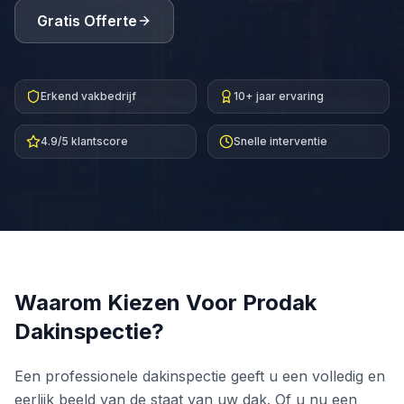
Gratis Offerte
Erkend vakbedrijf
10+ jaar ervaring
4.9/5 klantscore
Snelle interventie
Waarom Kiezen Voor Prodak
Dakinspectie
?
Een professionele dakinspectie geeft u een volledig en
eerlijk beeld van de staat van uw dak. Of u nu een