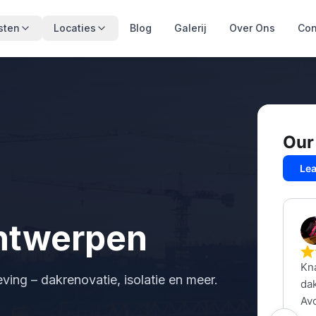
sten
Locaties
Blog
Galerij
Over Ons
Con
ntwerpen
ing – dakrenovatie, isolatie en meer.