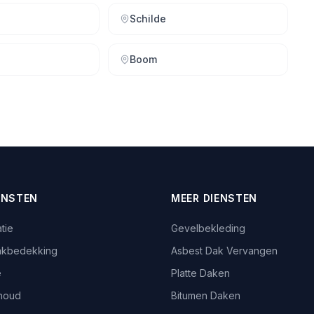
Schilde
Boom
ENSTEN
MEER DIENSTEN
tie
Gevelbekleding
akbedekking
Asbest Dak Vervangen
e
Platte Daken
houd
Bitumen Daken