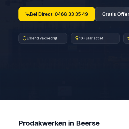
Bel Direct:
0468 33 35 49
Gratis Offe
Erkend vakbedrijf
10+ jaar actief
Prodakwerken in
Beerse