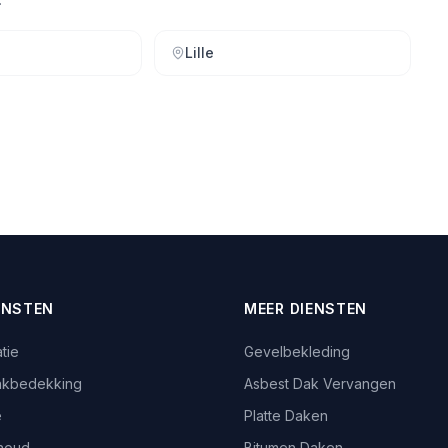
Lille
ENSTEN
MEER DIENSTEN
tie
Gevelbekleding
akbedekking
Asbest Dak Vervangen
e
Platte Daken
houd
Bitumen Daken