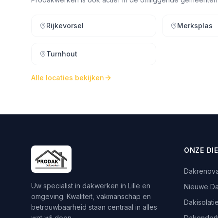
Rijkevorsel
Merksplas
Turnhout
Alle locaties bekijken
ONZE DI
Dakrenova
Uw specialist in dakwerken in Lille en
Nieuwe D
omgeving. Kwaliteit, vakmanschap en
Dakisolati
betrouwbaarheid staan centraal in alles
wat wij doen.
Dakonder