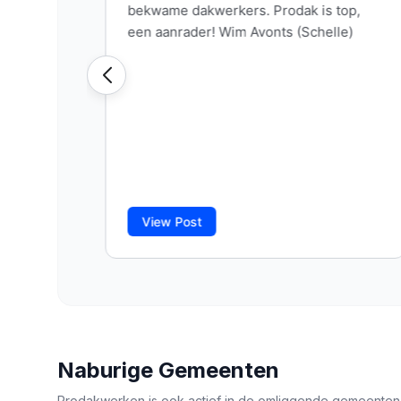
Naburige Gemeenten
Prodakwerken is ook actief in de omliggende gemeenten