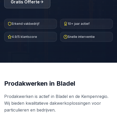
Gratis Offerte
Erkend vakbedrijf
10+ jaar actief
4.9/5 klantscore
Snelle interventie
Prodakwerken in
Bladel
Prodakwerken is actief in Bladel en de Kempenregio.
Wij bieden kwalitatieve dakwerkoplossingen voor
particulieren en bedrijven.