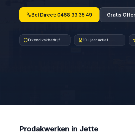
Bel Direct:
0468 33 35 49
Gratis Offe
Erkend vakbedrijf
10+ jaar actief
Prodakwerken in
Jette