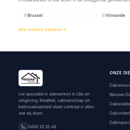
Brussel
Vilvoorde
Alle locaties bekijken
ONZE DI
Dakrenova
Uw specialist in dakwerken in Lille en
Nieuwe D
omgeving. Kwaliteit, vakmanschap en
Dakisolati
betrouwbaarheid staan centraal in alles
wat wij doen.
Dakonder
Dakinspec
0468 33 35 49