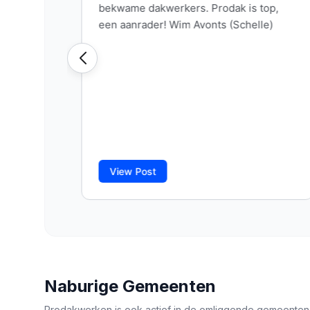
Naburige Gemeenten
Prodakwerken is ook actief in de omliggende gemeenten