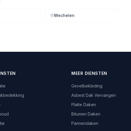
Mechelen
ENSTEN
MEER DIENSTEN
tie
Gevelbekleding
akbedekking
Asbest Dak Vervangen
e
Platte Daken
houd
Bitumen Daken
tie
Pannendaken