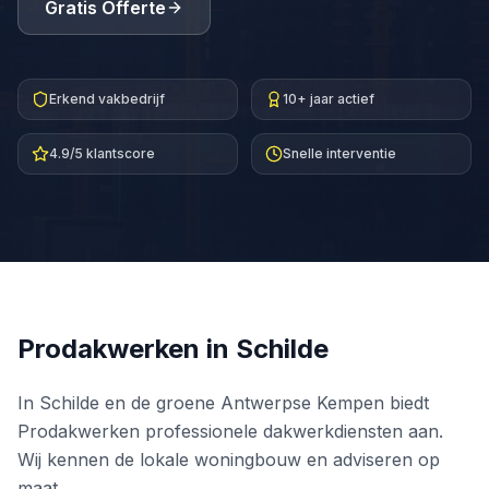
Gratis Offerte
Erkend vakbedrijf
10+ jaar actief
4.9/5 klantscore
Snelle interventie
Prodakwerken in
Schilde
In Schilde en de groene Antwerpse Kempen biedt
Prodakwerken professionele dakwerkdiensten aan.
Wij kennen de lokale woningbouw en adviseren op
maat.