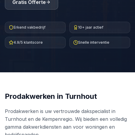
Gratis Offerte
Erkend vakbedrijf
10+ jaar actief
4.9/5 klantscore
Snelle interventie
Prodakwerken in
Turnhout
Prodakwerken is uw vertrouwde dakspecialist in
Turnhout en de Kempenregio. Wij bieden een volledig
gamma dakwerkdiensten aan voor woningen en
bedrijfspanden.