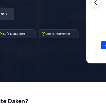
rte
4.9/5 klantscore
Snelle interventie
tte Daken
?