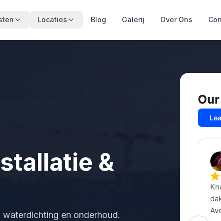
sten
Locaties
Blog
Galerij
Over Ons
Con
stallatie &
ie, waterdichting en onderhoud.