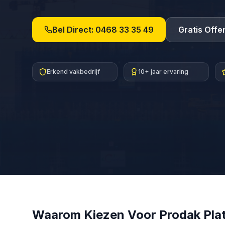
Bel Direct:
0468 33 35 49
Gratis Offe
Erkend vakbedrijf
10+ jaar ervaring
Waarom Kiezen Voor Prodak
Pla