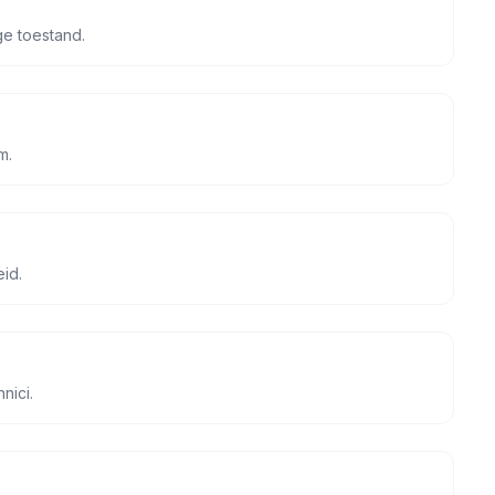
ge toestand.
m.
eid.
nici.